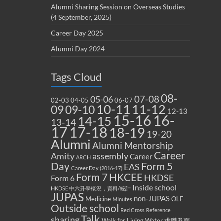
Alumni Sharing Session on Overseas Studies
(4 September, 2025)
Career Day 2025
Alumni Day 2024
Tags Cloud
08-
07-08
05-06
02-03
04-05
06-07
10-11
11-12
09
09-10
12-13
15-16
16-
14-15
13-14
17
17-18
18-19
19-20
Alumni
Alumni Mentorship
Career
Amity
assembly
Career
ARCH
Form 5
Day
EAS
Career Day (2016-17)
Form 7
HKCEE
HKDSE
Form 6
Inside school
HKDSE 中六升學概況，資料/統計
JUPAS
non-JUPAS
Medicine
OLE
Minutes
Outside school
Red Cross
Reference
Talk
sharing
Walk for Living Water
求職及面