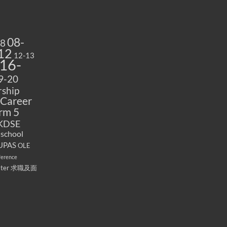
08-
08
12
12-13
16-
9-20
ship
Career
rm 5
KDSE
 school
UPAS
OLE
ference
ater
求職及面