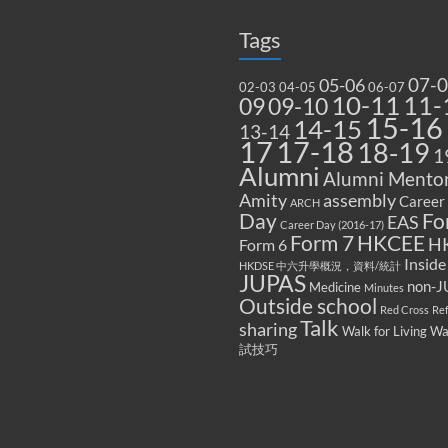
Tags
07-
05-06
02-03
04-05
06-07
10-11
11-
09
09-10
15-16
14-15
13-14
17
17-18
18-19
1
Alumni
Alumni Mentor
Amity
assembly
Career
ARCH
Fo
Day
EAS
Career Day (2016-17)
Form 7
HKCEE
H
Form 6
Inside
HKDSE 中六升學概況，資料/統計
JUPAS
non-J
Medicine
Minutes
Outside school
Red Cross
Re
Talk
sharing
Walk for Living W
試技巧