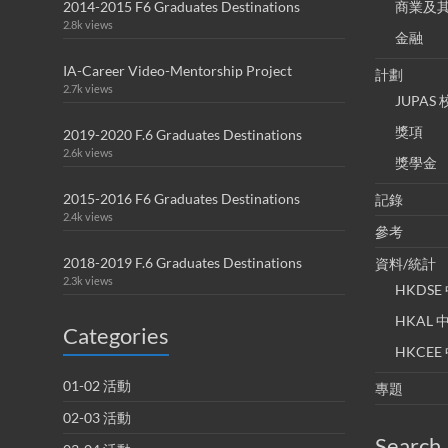
2014-2015 F6 Graduates Destinations
商業及
2.8k views
金融
IA-Career Video-Mentorship Project
計劃
2.7k views
JUPA
獎項
2019-2020 F.6 Graduates Destinations
2.6k views
獎學金
2015-2016 F6 Graduates Destinations
記錄
2.4k views
參考
2018-2019 F.6 Graduates Destinations
資料/統計
2.3k views
HKDS
HKAL
Categories
HKCE
01-02 活動
專題
02-03 活動
Search