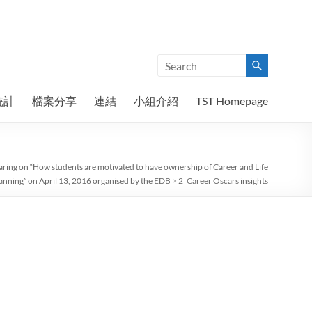
統計
檔案分享
連結
小組介紹
TST Homepage
haring on “How students are motivated to have ownership of Career and Life
anning” on April 13, 2016 organised by the EDB
>
2_Career Oscars insights