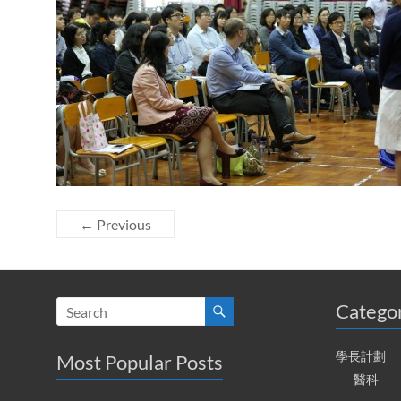
← Previous
Catego
學長計劃
Most Popular Posts
醫科