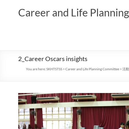
Skip
to
Career and Life Planni
content
2_Career Oscars insights
You are here:
SKHTSTSS
>
Career and Life Planning Committee
>
活