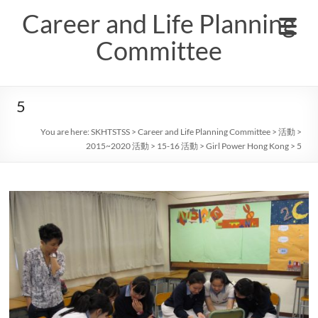
Skip
Career and Life Planning
to
content
Committee
5
You are here:
SKHTSTSS
>
Career and Life Planning Committee
>
活動
>
2015~2020 活動
>
15-16 活動
>
Girl Power Hong Kong
>
5