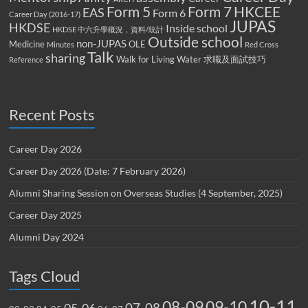
Form 5
Form 7
HKCEE
EAS
Form 6
Career Day (2016-17)
JUPAS
HKDSE
Inside school
HKDSE 中六升學概況，資料/統計
Outside school
non-JUPAS
Medicine
OLE
Minutes
Red Cross
Talk
sharing
Walk for Living Water
求職及面試技巧
Reference
Recent Posts
Career Day 2026
Career Day 2026 (Date: 7 February 2026)
Alumni Sharing Session on Overseas Studies (4 September, 2025)
Career Day 2025
Alumni Day 2024
Tags Cloud
10-11
08-09
09-10
07-08