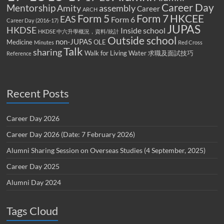
Career Day
Mentorship
Amity
assembly
Career
ARCH
Form 5
Form 7
HKCEE
EAS
Form 6
Career Day (2016-17)
JUPAS
HKDSE
Inside school
HKDSE 中六升學概況，資料/統計
Outside school
non-JUPAS
Medicine
OLE
Minutes
Red Cross
Talk
sharing
Walk for Living Water
求職及面試技巧
Reference
Recent Posts
Career Day 2026
Career Day 2026 (Date: 7 February 2026)
Alumni Sharing Session on Overseas Studies (4 September, 2025)
Career Day 2025
Alumni Day 2024
Tags Cloud