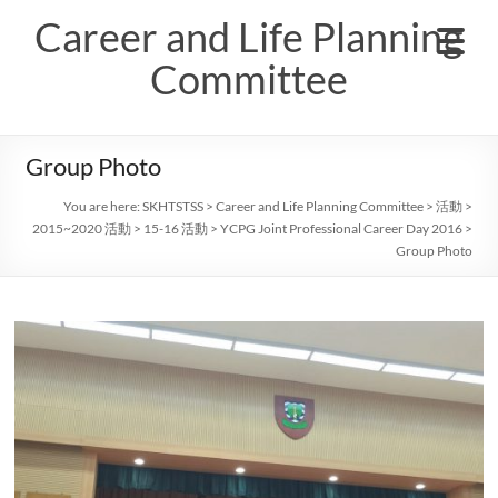
Skip
Career and Life Planning
to
content
Committee
Group Photo
You are here:
SKHTSTSS
>
Career and Life Planning Committee
>
活動
>
2015~2020 活動
>
15-16 活動
>
YCPG Joint Professional Career Day 2016
>
Group Photo