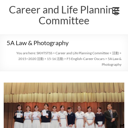
Skip
Career and Life Planning
to
content
Committee
5A Law & Photography
You are here:
SKHTSTSS
>
Career and Life Planning Committee
>
活動
>
2015~2020 活動
>
15-16 活動
>
F5 English-Career Oscars
>
5A Law &
Photography