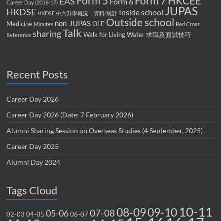
Form 5
Form 7
HKCEE
EAS
Form 6
Career Day (2016-17)
JUPAS
HKDSE
Inside school
HKDSE 中六升學概況，資料/統計
Outside school
non-JUPAS
Medicine
OLE
Minutes
Red Cross
Talk
sharing
Walk for Living Water
求職及面試技巧
Reference
Recent Posts
Career Day 2026
Career Day 2026 (Date: 7 February 2026)
Alumni Sharing Session on Overseas Studies (4 September, 2025)
Career Day 2025
Alumni Day 2024
Tags Cloud
10-11
08-09
09-10
07-08
05-06
02-03
04-05
06-07