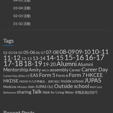
04-05 活動
03-04 活動
02-03 活動
01-02 活動
Tags
10-11
08-09
09-10
07-08
05-06
02-03
04-05
06-07
15-16
16-17
14-15
11-12
13-14
12-13
17-18
18-19
Alumni
19-20
Alumni
Career Day
Mentorship
Amity
assembly
Career
ARCH
Form 5
Form 7
HKCEE
EAS
Form 6
Career Day (2016-17)
JUPAS
HKDSE
Inside school
HKDSE 中六升學概況，資料/統計
Outside school
non-JUPAS
Medicine
OLE
Minutes
Red Cross
Talk
sharing
Walk for Living Water
求職及面試技巧
Reference
Recent Posts