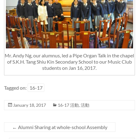
Mr. Andy Ng, our alumnus, led a Pipe Organ Talk in the chapel
of S.K.H. Tang Shiu Kin Secondary School to our Music Club
students on Jan 16, 2017.
Tagged on:
16-17
January 18, 2017
16-17 活動
,
活動
←
Alumni Sharing at whole-school Assembly