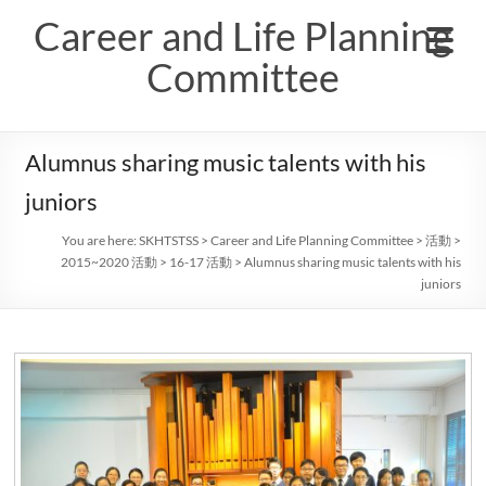
Skip
Career and Life Planning
to
content
Committee
Alumnus sharing music talents with his
juniors
You are here:
SKHTSTSS
>
Career and Life Planning Committee
>
活動
>
2015~2020 活動
>
16-17 活動
>
Alumnus sharing music talents with his
juniors