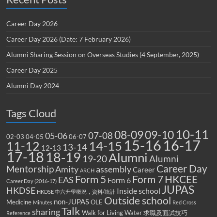
Career Day 2026
Career Day 2026 (Date: 7 February 2026)
Alumni Sharing Session on Overseas Studies (4 September, 2025)
Career Day 2025
Alumni Day 2024
Tags Cloud
10-11
08-09
09-10
07-08
05-06
02-03
04-05
06-07
15-16
16-17
14-15
11-12
13-14
12-13
17-18
18-19
Alumni
19-20
Alumni
Career Day
Mentorship
Amity
assembly
Career
ARCH
Form 5
Form 7
HKCEE
EAS
Form 6
Career Day (2016-17)
JUPAS
HKDSE
Inside school
HKDSE 中六升學概況，資料/統計
Outside school
non-JUPAS
Medicine
OLE
Minutes
Red Cross
Talk
sharing
Walk for Living Water
求職及面試技巧
Reference