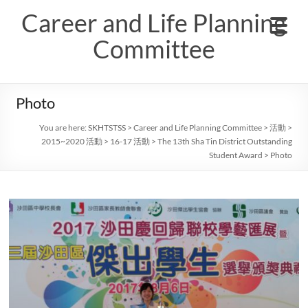
Skip
Career and Life Planning
to
content
Committee
Photo
You are here:
SKHTSTSS
>
Career and Life Planning Committee
>
活動
>
2015~2020 活動
>
16-17 活動
>
The 13th Sha Tin District Outstanding
Student Award
>
Photo