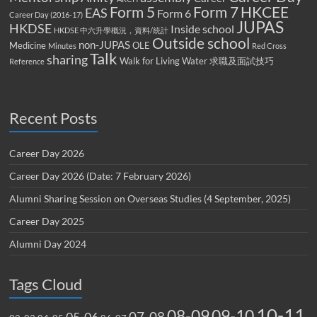
Form 5
Form 7
HKCEE
EAS
Form 6
Career Day (2016-17)
JUPAS
HKDSE
Inside school
HKDSE 中六升學概況，資料/統計
Outside school
non-JUPAS
Medicine
OLE
Minutes
Red Cross
Talk
sharing
Walk for Living Water
求職及面試技巧
Reference
Recent Posts
Career Day 2026
Career Day 2026 (Date: 7 February 2026)
Alumni Sharing Session on Overseas Studies (4 September, 2025)
Career Day 2025
Alumni Day 2024
Tags Cloud
10-11
08-09
09-10
07-08