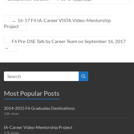
←
16-17 F4 IA-Career VISTA Video-Mentorship
Project
F6 Pre-DSE Talk by Career Team on September 16, 2017
→
Most Popular Posts
2014-2015 F6 Graduates Destinations
2.8k views
IA-Career Video-Mentorship Project
2.7k views