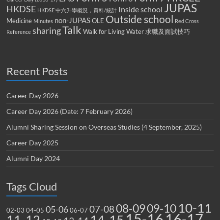
JUPAS
HKDSE
Inside school
HKDSE 中六升學概況，資料/統計
Outside school
non-JUPAS
Medicine
OLE
Minutes
Red Cross
Talk
sharing
Walk for Living Water
求職及面試技巧
Reference
Recent Posts
Career Day 2026
Career Day 2026 (Date: 7 February 2026)
Alumni Sharing Session on Overseas Studies (4 September, 2025)
Career Day 2025
Alumni Day 2024
Tags Cloud
10-11
08-09
09-10
07-08
05-06
02-03
04-05
06-07
15-16
16-17
14-15
11-12