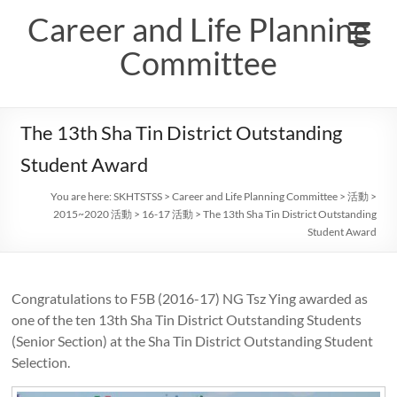
Skip
Career and Life Planning
to
content
Committee
The 13th Sha Tin District Outstanding
Student Award
You are here:
SKHTSTSS
>
Career and Life Planning Committee
>
活動
>
2015~2020 活動
>
16-17 活動
>
The 13th Sha Tin District Outstanding
Student Award
Congratulations to F
5B (2016-17)
NG Tsz Ying
awarded as
one of the ten 1
3
th Sha Tin District Outstanding Students
(Senior Section) at the Sha Tin District Outstanding Student
Selection
.