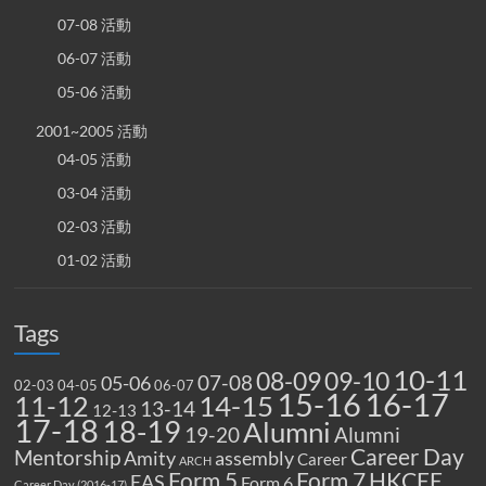
07-08 活動
06-07 活動
05-06 活動
2001~2005 活動
04-05 活動
03-04 活動
02-03 活動
01-02 活動
Tags
10-11
08-09
09-10
07-08
05-06
02-03
04-05
06-07
15-16
16-17
14-15
11-12
13-14
12-13
17-18
18-19
Alumni
19-20
Alumni
Career Day
Mentorship
Amity
assembly
Career
ARCH
Form 5
Form 7
HKCEE
EAS
Form 6
Career Day (2016-17)