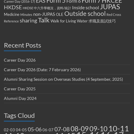
Form 5
Form 7
HKCEE
EAS
Form 6
Career Day (2016-17)
JUPAS
HKDSE
Inside school
HKDSE 中六升學概況，資料/統計
Outside school
non-JUPAS
Medicine
OLE
Minutes
Red Cross
Talk
sharing
Walk for Living Water
求職及面試技巧
Reference
Recent Posts
Career Day 2026
Career Day 2026 (Date: 7 February 2026)
Alumni Sharing Session on Overseas Studies (4 September, 2025)
Career Day 2025
Alumni Day 2024
Tags Cloud
10-11
08-09
09-10
07-08
05-06
02-03
04-05
06-07