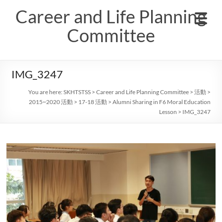
Skip
Career and Life Planning
to
content
Committee
IMG_3247
You are here:
SKHTSTSS
>
Career and Life Planning Committee
>
活動
>
2015~2020 活動
>
17-18 活動
>
Alumni Sharing in F6 Moral Education
Lesson
>
IMG_3247