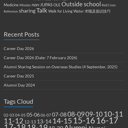
Outside school
non-JUPAS
Medicine
OLE
Minutes
Red Cross
Talk
sharing
Walk for Living Water
求職及面試技巧
Reference
Recent Posts
Career Day 2026
Career Day 2026 (Date: 7 February 2026)
Alumni Sharing Session on Overseas Studies (4 September, 2025)
Career Day 2025
Alumni Day 2024
Tags Cloud
10-11
08-09
09-10
07-08
05-06
02-03
04-05
06-07
15-16
16-17
14-15
11-12
13-14
12-13
17-18
18-19
Alumni