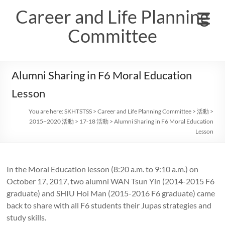
Skip
Career and Life Planning
to
content
Committee
Alumni Sharing in F6 Moral Education
Lesson
You are here:
SKHTSTSS
>
Career and Life Planning Committee
>
活動
>
2015~2020 活動
>
17-18 活動
>
Alumni Sharing in F6 Moral Education
Lesson
In the Moral Education lesson (8:20 a.m. to 9:10 a.m.) on
October 17, 2017, two alumni WAN Tsun Yin (2014-2015 F6
graduate) and SHIU Hoi Man (2015-2016 F6 graduate) came
back to share with all F6 students their Jupas strategies and
study skills.