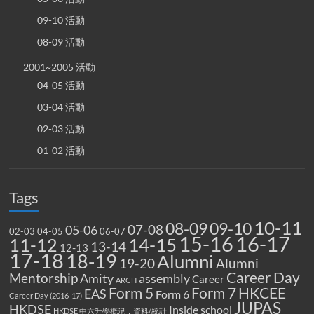
09-10 活動
08-09 活動
2001~2005 活動
04-05 活動
03-04 活動
02-03 活動
01-02 活動
Tags
10-11
08-09
09-10
07-08
05-06
02-03
04-05
06-07
15-16
16-17
14-15
11-12
13-14
12-13
17-18
18-19
Alumni
19-20
Alumni
Career Day
Mentorship
Amity
assembly
Career
ARCH
Form 5
Form 7
HKCEE
EAS
Form 6
Career Day (2016-17)
JUPAS
HKDSE
Inside school
HKDSE 中六升學概況，資料/統計