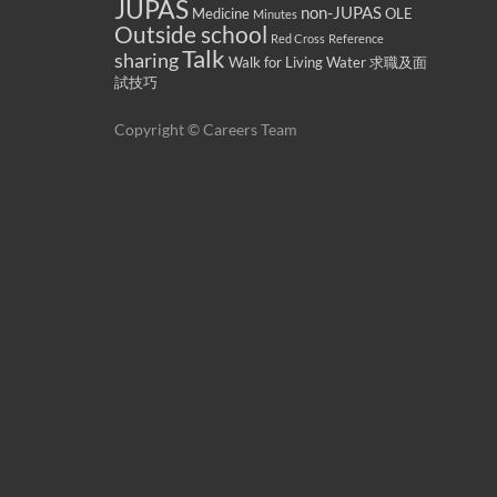
JUPAS
non-JUPAS
Medicine
OLE
Minutes
Outside school
Red Cross
Reference
Talk
sharing
Walk for Living Water
求職及面
試技巧
Copyright © Careers Team