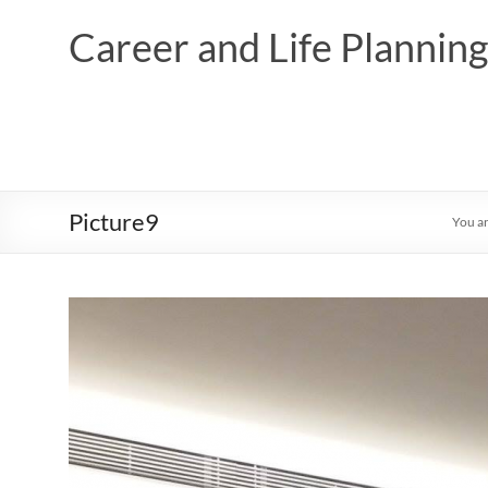
Skip
to
Career and Life Planni
content
Picture9
You ar