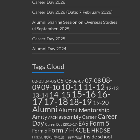
Career Day 2026
Career Day 2026 (Date: 7 February 2026)
Alumni Sharing Session on Overseas Studies
(4 September, 2025)
Career Day 2025
Alumni Day 2024
Tags Cloud
08-
07-08
05-06
02-03
04-05
06-07
10-11
11-12
09
09-10
12-13
15-16
16-
14-15
13-14
17
17-18
18-19
19-20
Alumni
Alumni Mentorship
Career
Amity
assembly
Career
ARCH
Form 5
Day
EAS
Career Day (2016-17)
Form 7
HKCEE
HKDSE
Form 6
Inside school
HKDSE 中六升學概況，資料/統計