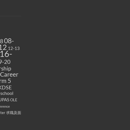
08-
08
12
12-13
16-
9-20
ship
Career
rm 5
KDSE
 school
UPAS
OLE
ference
ater
求職及面