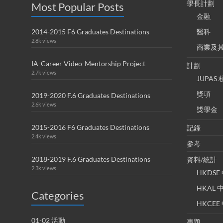
學長計劃
Most Popular Posts
金融
2014-2015 F6 Graduates Destinations
醫科
2.8k views
商業及
IA-Career Video-Mentorship Project
計劃
2.7k views
JUPA
獎項
2019-2020 F.6 Graduates Destinations
2.6k views
獎學金
2015-2016 F6 Graduates Destinations
記錄
2.4k views
參考
2018-2019 F.6 Graduates Destinations
資料/統計
2.3k views
HKDS
HKAL
Categories
HKCE
01-02 活動
專題