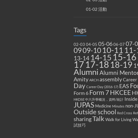
01-02 活動
Tags
07-
05-06
02-03
04-05
06-07
10-11
11-
09
09-10
15-16
14-15
13-14
17
17-18
18-19
1
Alumni
Alumni Mentor
Amity
assembly
Career
ARCH
Fo
Day
EAS
Career Day (2016-17)
Form 7
HKCEE
H
Form 6
Inside
HKDSE 中六升學概況，資料/統計
JUPAS
non-J
Medicine
Minutes
Outside school
Red Cross
Re
Talk
sharing
Walk for Living W
試技巧