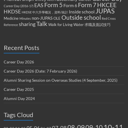
Form 5
Form 7
HKCEE
EAS
Form 6
Career Day (2016-17)
JUPAS
HKDSE
Inside school
HKDSE 中六升學概況，資料/統計
Outside school
non-JUPAS
Medicine
OLE
Minutes
Red Cross
Talk
sharing
Walk for Living Water
求職及面試技巧
Reference
Recent Posts
Career Day 2026
Career Day 2026 (Date: 7 February 2026)
Alumni Sharing Session on Overseas Studies (4 September, 2025)
Career Day 2025
Alumni Day 2024
Tags Cloud
10-11
08-09
09-10
07-08