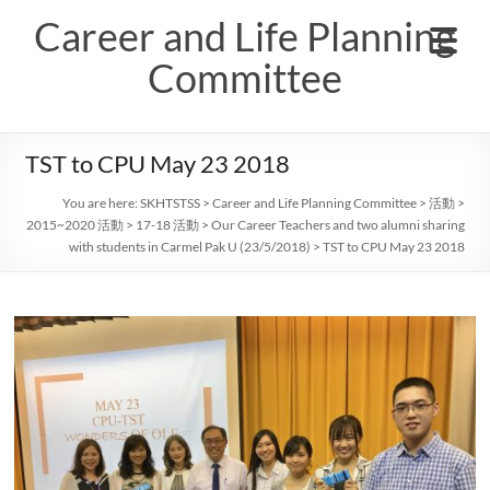
Skip
Career and Life Planning
to
content
Committee
TST to CPU May 23 2018
You are here:
SKHTSTSS
>
Career and Life Planning Committee
>
活動
>
2015~2020 活動
>
17-18 活動
>
Our Career Teachers and two alumni sharing
with students in Carmel Pak U (23/5/2018)
>
TST to CPU May 23 2018