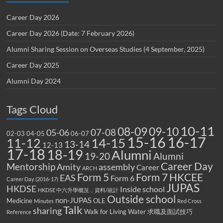
Career Day 2026
Career Day 2026 (Date: 7 February 2026)
Alumni Sharing Session on Overseas Studies (4 September, 2025)
Career Day 2025
Alumni Day 2024
Tags Cloud
10-11
08-09
09-10
07-08
05-06
02-03
04-05
06-07
15-16
16-17
14-15
11-12
13-14
12-13
17-18
18-19
Alumni
19-20
Alumni
Career Day
Mentorship
Amity
assembly
Career
ARCH
Form 5
Form 7
HKCEE
EAS
Form 6
Career Day (2016-17)
JUPAS
HKDSE
Inside school
HKDSE 中六升學概況，資料/統計
Outside school
non-JUPAS
Medicine
OLE
Minutes
Red Cross
Talk
sharing
Walk for Living Water
求職及面試技巧
Reference