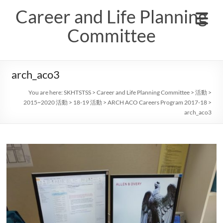
Skip
Career and Life Planning
to
content
Committee
arch_aco3
You are here:
SKHTSTSS
>
Career and Life Planning Committee
>
活動
>
2015~2020 活動
>
18-19 活動
>
ARCH ACO Careers Program 2017-18
>
arch_aco3