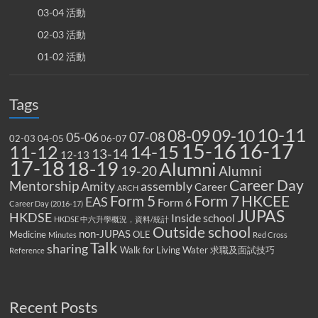
03-04 活動
02-03 活動
01-02 活動
Tags
10-11
08-09
09-10
07-08
05-06
02-03
04-05
06-07
15-16
16-17
14-15
11-12
13-14
12-13
17-18
18-19
Alumni
19-20
Alumni
Career Day
Mentorship
Amity
assembly
Career
ARCH
Form 5
Form 7
HKCEE
EAS
Form 6
Career Day (2016-17)
JUPAS
HKDSE
Inside school
HKDSE 中六升學概況，資料/統計
Outside school
non-JUPAS
Medicine
OLE
Minutes
Red Cross
Talk
sharing
Walk for Living Water
求職及面試技巧
Reference
Recent Posts