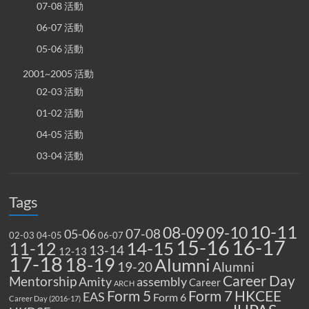
07-08 活動
06-07 活動
05-06 活動
2001~2005 活動
02-03 活動
01-02 活動
04-05 活動
03-04 活動
Tags
10-11
08-09
09-10
07-08
05-06
02-03
04-05
06-07
15-16
16-17
14-15
11-12
13-14
12-13
17-18
18-19
Alumni
19-20
Alumni
Career Day
Mentorship
Amity
assembly
Career
ARCH
Form 5
Form 7
HKCEE
EAS
Form 6
Career Day (2016-17)