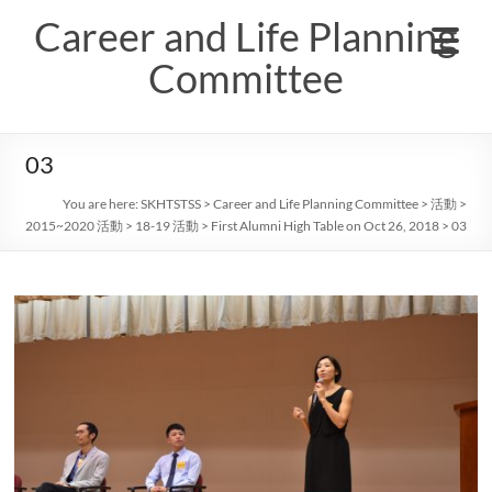
Skip
Career and Life Planning
to
content
Committee
03
You are here:
SKHTSTSS
>
Career and Life Planning Committee
>
活動
>
2015~2020 活動
>
18-19 活動
>
First Alumni High Table on Oct 26, 2018
>
03