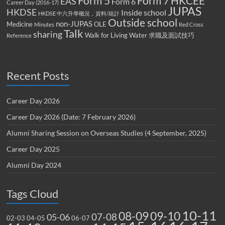
Form 5
Form 7
HKCEE
EAS
Form 6
Career Day (2016-17)
JUPAS
HKDSE
Inside school
HKDSE 中六升學概況，資料/統計
Outside school
non-JUPAS
Medicine
OLE
Minutes
Red Cross
Talk
sharing
Walk for Living Water
求職及面試技巧
Reference
Recent Posts
Career Day 2026
Career Day 2026 (Date: 7 February 2026)
Alumni Sharing Session on Overseas Studies (4 September, 2025)
Career Day 2025
Alumni Day 2024
Tags Cloud
10-11
08-09
09-10
07-08
05-06
02-03
04-05
06-07