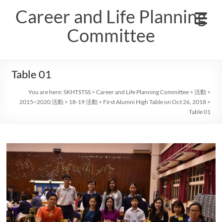
Skip
Career and Life Planning
to
content
Committee
Table 01
You are here:
SKHTSTSS
>
Career and Life Planning Committee
>
活動
>
2015~2020 活動
>
18-19 活動
>
First Alumni High Table on Oct 26, 2018
>
Table 01