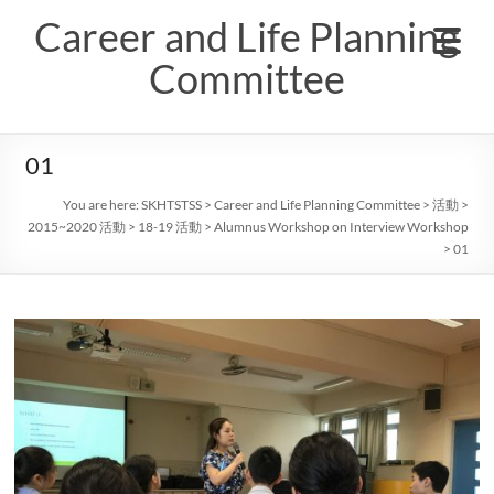
Skip
Career and Life Planning
to
content
Committee
01
You are here:
SKHTSTSS
>
Career and Life Planning Committee
>
活動
>
2015~2020 活動
>
18-19 活動
>
Alumnus Workshop on Interview Workshop
>
01