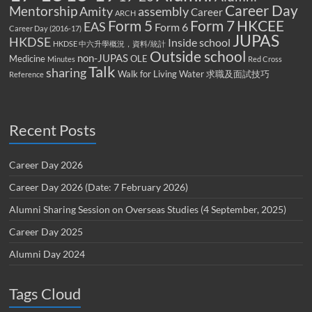
Career Day
Mentorship
Amity
assembly
Career
ARCH
Form 5
Form 7
HKCEE
EAS
Form 6
Career Day (2016-17)
JUPAS
HKDSE
Inside school
HKDSE 中六升學概況，資料/統計
Outside school
non-JUPAS
Medicine
OLE
Minutes
Red Cross
Talk
sharing
Walk for Living Water
求職及面試技巧
Reference
Recent Posts
Career Day 2026
Career Day 2026 (Date: 7 February 2026)
Alumni Sharing Session on Overseas Studies (4 September, 2025)
Career Day 2025
Alumni Day 2024
Tags Cloud