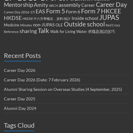
Career Day
Mentorship
Amity
assembly
Career
ARCH
Form 5
Form 7
HKCEE
EAS
Form 6
Career Day (2016-17)
JUPAS
HKDSE
Inside school
HKDSE 中六升學概況，資料/統計
Outside school
non-JUPAS
Medicine
OLE
Minutes
Red Cross
Talk
sharing
Walk for Living Water
求職及面試技巧
Reference
Recent Posts
Career Day 2026
Career Day 2026 (Date: 7 February 2026)
Alumni Sharing Session on Overseas Studies (4 September, 2025)
Career Day 2025
Alumni Day 2024
Tags Cloud