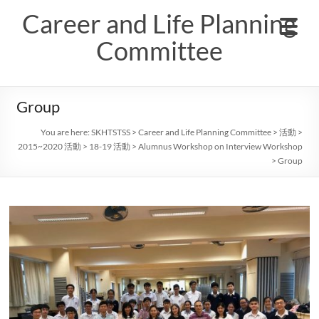
Skip
Career and Life Planning
to
content
Committee
Group
You are here:
SKHTSTSS
>
Career and Life Planning Committee
>
活動
>
2015~2020 活動
>
18-19 活動
>
Alumnus Workshop on Interview Workshop
>
Group