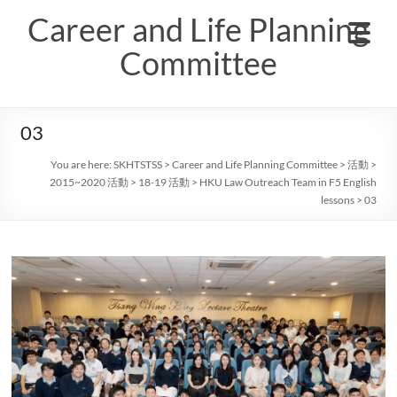
Skip
Career and Life Planning
to
content
Committee
03
You are here:
SKHTSTSS
>
Career and Life Planning Committee
>
活動
>
2015~2020 活動
>
18-19 活動
>
HKU Law Outreach Team in F5 English
lessons
>
03