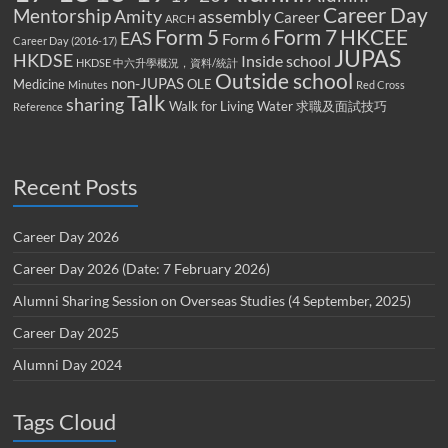
Career Day
Mentorship
Amity
assembly
Career
ARCH
Form 5
Form 7
HKCEE
EAS
Form 6
Career Day (2016-17)
JUPAS
HKDSE
Inside school
HKDSE 中六升學概況，資料/統計
Outside school
non-JUPAS
Medicine
OLE
Minutes
Red Cross
Talk
sharing
Walk for Living Water
求職及面試技巧
Reference
Recent Posts
Career Day 2026
Career Day 2026 (Date: 7 February 2026)
Alumni Sharing Session on Overseas Studies (4 September, 2025)
Career Day 2025
Alumni Day 2024
Tags Cloud