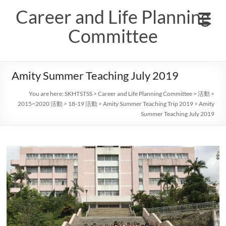
Skip
Career and Life Planning
to
content
Committee
Amity Summer Teaching July 2019
You are here:
SKHTSTSS
>
Career and Life Planning Committee
>
活動
>
2015~2020 活動
>
18-19 活動
>
Amity Summer Teaching Trip 2019
>
Amity
Summer Teaching July 2019