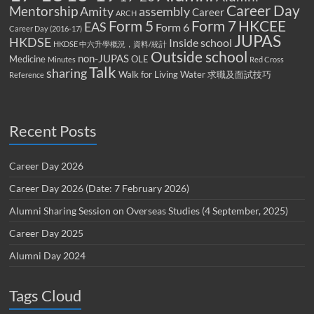
Career Day
Mentorship
Amity
assembly
Career
ARCH
Form 5
Form 7
HKCEE
EAS
Form 6
Career Day (2016-17)
JUPAS
HKDSE
Inside school
HKDSE 中六升學概況，資料/統計
Outside school
non-JUPAS
Medicine
OLE
Minutes
Red Cross
Talk
sharing
Walk for Living Water
求職及面試技巧
Reference
Recent Posts
Career Day 2026
Career Day 2026 (Date: 7 February 2026)
Alumni Sharing Session on Overseas Studies (4 September, 2025)
Career Day 2025
Alumni Day 2024
Tags Cloud