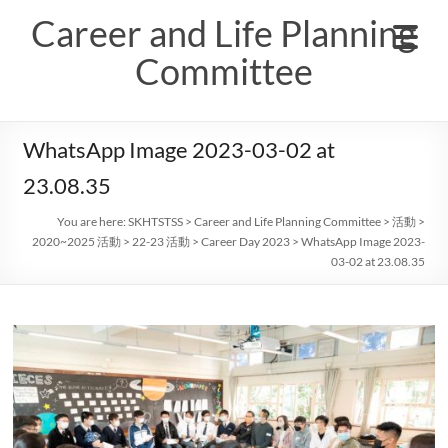
Skip
Career and Life Planning
to
content
Committee
WhatsApp Image 2023-03-02 at
23.08.35
You are here:
SKHTSTSS
>
Career and Life Planning Committee
>
活動
>
2020~2025 活動
>
22-23 活動
>
Career Day 2023
>
WhatsApp Image 2023-
03-02 at 23.08.35