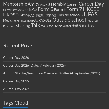
Career Day
Mentorship
Amity
assembly
Career
ARCH
Form 5
Form 7
HKCEE
EAS
Form 6
Career Day (2016-17)
JUPAS
HKDSE
Inside school
HKDSE 中六升學概況，資料/統計
Outside school
non-JUPAS
Medicine
OLE
Minutes
Red Cross
Talk
sharing
Walk for Living Water
求職及面試技巧
Reference
Recent Posts
Career Day 2026
Career Day 2026 (Date: 7 February 2026)
Alumni Sharing Session on Overseas Studies (4 September, 2025)
Career Day 2025
Alumni Day 2024
Tags Cloud