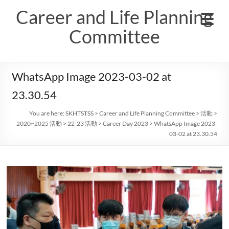
Skip
Career and Life Planning
to
content
Committee
WhatsApp Image 2023-03-02 at
23.30.54
You are here:
SKHTSTSS
>
Career and Life Planning Committee
>
活動
>
2020~2025 活動
>
22-23 活動
>
Career Day 2023
>
WhatsApp Image 2023-
03-02 at 23.30.54