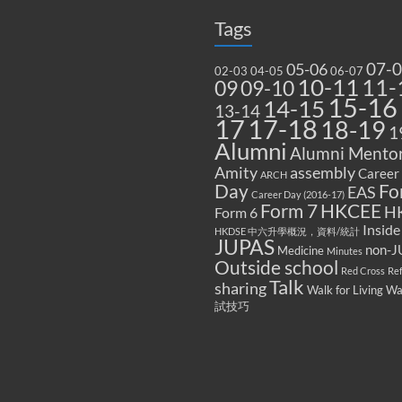
Tags
07-
05-06
02-03
04-05
06-07
10-11
11-
09
09-10
15-16
14-15
13-14
17
17-18
18-19
1
Alumni
Alumni Mentor
Amity
assembly
Career
ARCH
Fo
Day
EAS
Career Day (2016-17)
Form 7
HKCEE
H
Form 6
Inside
HKDSE 中六升學概況，資料/統計
JUPAS
non-J
Medicine
Minutes
Outside school
Red Cross
Re
Talk
sharing
Walk for Living W
試技巧