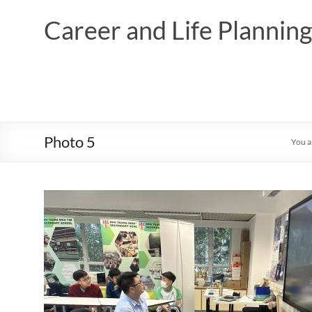
Skip
to
Career and Life Planni
content
Photo 5
You a