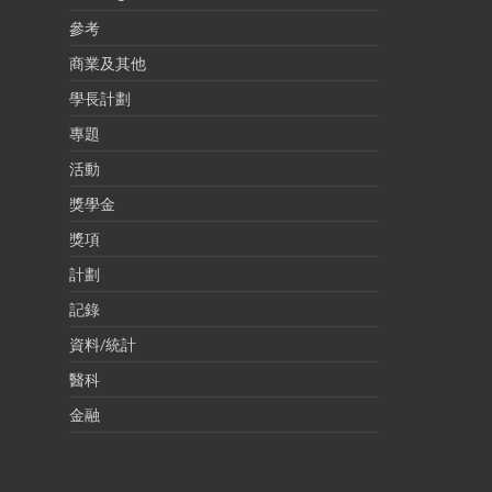
參考
商業及其他
學長計劃
專題
活動
獎學金
獎項
計劃
記錄
資料/統計
醫科
金融