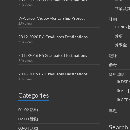
2.8k views
商業及
IA-Career Video-Mentorship Project
計劃
2.7k views
JUPA
獎項
2019-2020 F.6 Graduates Destinations
2.6k views
獎學金
2015-2016 F6 Graduates Destinations
記錄
2.4k views
參考
2018-2019 F.6 Graduates Destinations
資料/統計
2.3k views
HKDS
HKAL
Categories
HKCE
01-02 活動
專題
02-03 活動
Search
03-04 活動