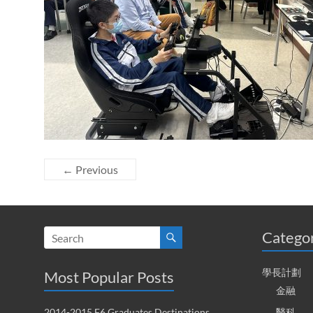
← Previous
Catego
學長計劃
Most Popular Posts
金融
2014-2015 F6 Graduates Destinations
醫科