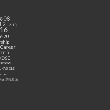
08-
08
12
12-13
16-
9-20
ship
Career
rm 5
KDSE
 school
UPAS
OLE
ference
ater
求職及面