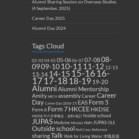
Alumni Sharing Session on Overseas Studies
(4 September, 2025)
Career Day 2025
Alumni Day 2024
Tags Cloud
08-
07-08
05-06
02-03
04-05
06-07
10-11
11-12
09
09-10
12-13
15-16
16-
14-15
13-14
17
17-18
18-19
19-20
Alumni
Alumni Mentorship
Career
Amity
assembly
Career
ARCH
Form 5
Day
EAS
Career Day (2016-17)
Form 7
HKCEE
HKDSE
Form 6
Inside school
HKDSE 中六升學概況，資料/統計
JUPAS
non-JUPAS
Medicine
OLE
Minutes
Outside school
Red Cross
Reference
Talk
sharing
Walk for Living Water
求職及面