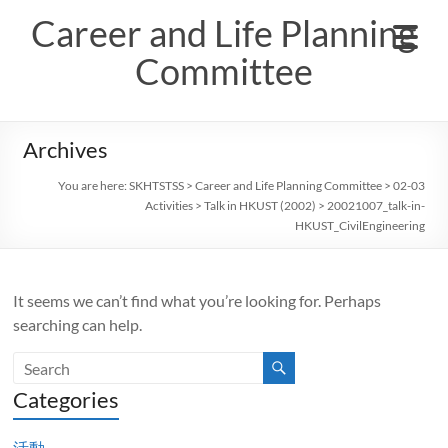
Skip
Career and Life Planning
to
content
Committee
Archives
You are here:
SKHTSTSS
>
Career and Life Planning Committee
>
02-03
Activities
>
Talk in HKUST (2002)
>
20021007_talk-in-
HKUST_CivilEngineering
It seems we can’t find what you’re looking for. Perhaps
searching can help.
Categories
活動