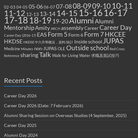
10-11
08-09
09-10
07-08
05-06
02-03
04-05
06-07
15-16
16-17
14-15
11-12
13-14
12-13
17-18
18-19
Alumni
19-20
Alumni
Career Day
Mentorship
Amity
assembly
Career
ARCH
Form 5
Form 7
HKCEE
EAS
Form 6
Career Day (2016-17)
JUPAS
HKDSE
Inside school
HKDSE 中六升學概況，資料/統計
Outside school
non-JUPAS
Medicine
OLE
Minutes
Red Cross
Talk
sharing
Walk for Living Water
求職及面試技巧
Reference
Recent Posts
Career Day 2026
Career Day 2026 (Date: 7 February 2026)
Alumni Sharing Session on Overseas Studies (4 September, 2025)
Career Day 2025
Alumni Day 2024