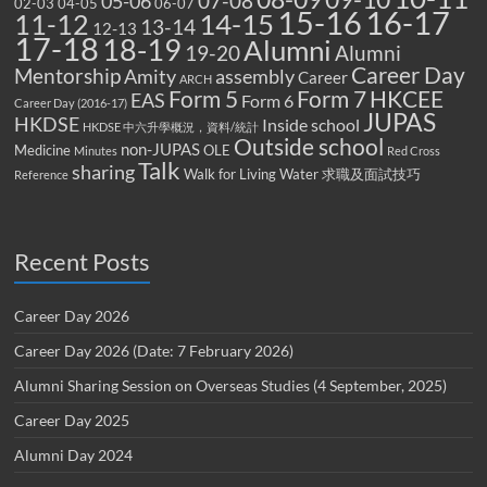
07-08
05-06
02-03
04-05
06-07
15-16
16-17
14-15
11-12
13-14
12-13
17-18
18-19
Alumni
19-20
Alumni
Career Day
Mentorship
Amity
assembly
Career
ARCH
Form 5
Form 7
HKCEE
EAS
Form 6
Career Day (2016-17)
JUPAS
HKDSE
Inside school
HKDSE 中六升學概況，資料/統計
Outside school
non-JUPAS
Medicine
OLE
Minutes
Red Cross
Talk
sharing
Walk for Living Water
求職及面試技巧
Reference
Recent Posts
Career Day 2026
Career Day 2026 (Date: 7 February 2026)
Alumni Sharing Session on Overseas Studies (4 September, 2025)
Career Day 2025
Alumni Day 2024