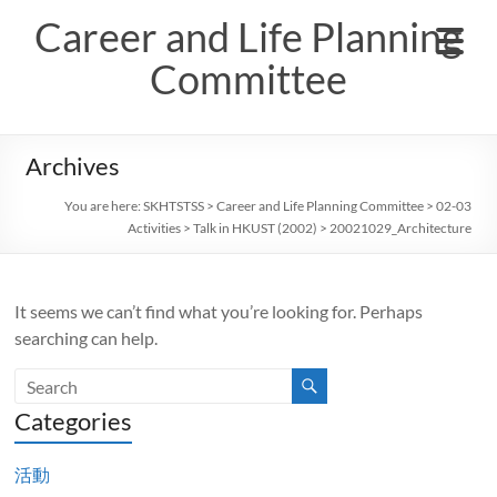
Skip
Career and Life Planning
to
content
Committee
Archives
You are here:
SKHTSTSS
>
Career and Life Planning Committee
>
02-03
Activities
>
Talk in HKUST (2002)
>
20021029_Architecture
It seems we can’t find what you’re looking for. Perhaps
searching can help.
Categories
活動