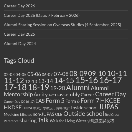
Career Day 2026
Career Day 2026 (Date: 7 February 2026)
Alumni Sharing Session on Overseas Studies (4 September, 2025)
Career Day 2025
Alumni Day 2024
Tags Cloud
10-11
08-09
09-10
07-08
05-06
02-03
04-05
06-07
15-16
16-17
14-15
11-12
13-14
12-13
17-18
18-19
Alumni
19-20
Alumni
Career Day
Mentorship
Amity
assembly
Career
ARCH
Form 5
Form 7
HKCEE
EAS
Form 6
Career Day (2016-17)
JUPAS
HKDSE
Inside school
HKDSE 中六升學概況，資料/統計
Outside school
non-JUPAS
Medicine
OLE
Minutes
Red Cross
Talk
sharing
Walk for Living Water
求職及面試技巧
Reference