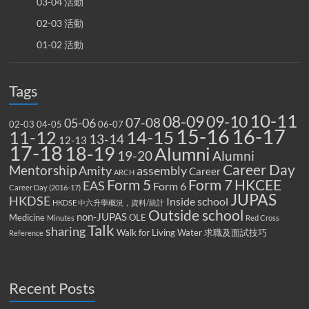
03-04 活動
02-03 活動
01-02 活動
Tags
10-11
08-09
09-10
07-08
05-06
02-03
04-05
06-07
15-16
16-17
14-15
11-12
13-14
12-13
17-18
18-19
Alumni
19-20
Alumni
Career Day
Mentorship
Amity
assembly
Career
ARCH
Form 5
Form 7
HKCEE
EAS
Form 6
Career Day (2016-17)
JUPAS
HKDSE
Inside school
HKDSE 中六升學概況，資料/統計
Outside school
non-JUPAS
Medicine
OLE
Minutes
Red Cross
Talk
sharing
Walk for Living Water
求職及面試技巧
Reference
Recent Posts