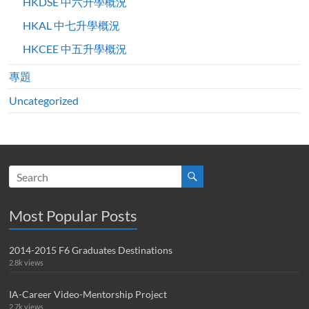
HKDSE 中六升學概況
HKAL 中七升學概況
HKCEE 中五升學概況
專題
Uncategorized
Most Popular Posts
2014-2015 F6 Graduates Destinations
2.8k views
IA-Career Video-Mentorship Project
2.7k views