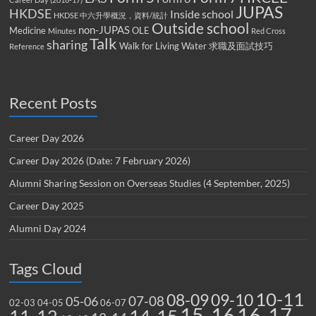
JUPAS
HKDSE
Inside school
HKDSE 中六升學概況，資料/統計
Outside school
non-JUPAS
Medicine
OLE
Minutes
Red Cross
Talk
sharing
Walk for Living Water
求職及面試技巧
Reference
Recent Posts
Career Day 2026
Career Day 2026 (Date: 7 February 2026)
Alumni Sharing Session on Overseas Studies (4 September, 2025)
Career Day 2025
Alumni Day 2024
Tags Cloud
10-11
08-09
09-10
07-08
05-06
02-03
04-05
06-07
15-16
16-17