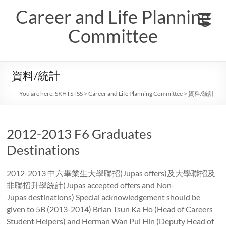
Skip
Career and Life Planning
to
content
Committee
資料/統計
You are here:
SKHTSTSS
>
Career and Life Planning Committee
>
資料/統計
2012-2013 F6 Graduates
Destinations
2012-2013 中六畢業生大學聯招(Jupas offers)及大學聯招及
非聯招升學統計(Jupas accepted offers and Non-
Jupas destinations) Special acknowledgement should be
given to 5B (2013-2014) Brian Tsun Ka Ho (Head of Careers
Student Helpers) and Herman Wan Pui Hin (Deputy Head of