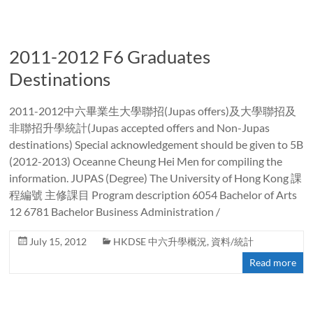
2011-2012 F6 Graduates
Destinations
2011-2012中六畢業生大學聯招(Jupas offers)及大學聯招及
非聯招升學統計(Jupas accepted offers and Non-Jupas
destinations) Special acknowledgement should be given to 5B
(2012-2013) Oceanne Cheung Hei Men for compiling the
information. JUPAS (Degree) The University of Hong Kong 課
程編號 主修課目 Program description 6054 Bachelor of Arts
12 6781 Bachelor Business Administration /
July 15, 2012
HKDSE 中六升學概況
,
資料/統計
Read more