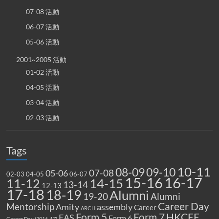
07-08 活動
06-07 活動
05-06 活動
2001~2005 活動
01-02 活動
04-05 活動
03-04 活動
02-03 活動
Tags
10-11
08-09
09-10
07-08
05-06
02-03
04-05
06-07
15-16
16-17
14-15
11-12
13-14
12-13
17-18
18-19
Alumni
19-20
Alumni
Career Day
Mentorship
Amity
assembly
Career
ARCH
Form 5
Form 7
HKCEE
EAS
Form 6
Career Day (2016-17)