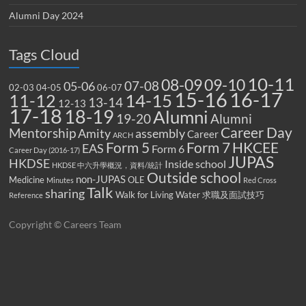
Alumni Day 2024
Tags Cloud
10-11
08-09
09-10
07-08
05-06
02-03
04-05
06-07
15-16
16-17
14-15
11-12
13-14
12-13
17-18
18-19
Alumni
19-20
Alumni
Career Day
Mentorship
Amity
assembly
Career
ARCH
Form 5
Form 7
HKCEE
EAS
Form 6
Career Day (2016-17)
JUPAS
HKDSE
Inside school
HKDSE 中六升學概況，資料/統計
Outside school
non-JUPAS
Medicine
OLE
Minutes
Red Cross
Talk
sharing
Walk for Living Water
求職及面試技巧
Reference
Copyright © Careers Team