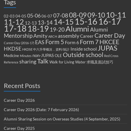
Tags
10-11
08-09
09-10
07-08
05-06
02-03
04-05
06-07
15-16
16-17
14-15
11-12
13-14
12-13
17-18
18-19
Alumni
19-20
Alumni
Career Day
Mentorship
Amity
assembly
Career
ARCH
Form 5
Form 7
HKCEE
EAS
Form 6
Career Day (2016-17)
JUPAS
HKDSE
Inside school
HKDSE 中六升學概況，資料/統計
Outside school
non-JUPAS
Medicine
OLE
Minutes
Red Cross
Talk
sharing
Walk for Living Water
求職及面試技巧
Reference
Recent Posts
Career Day 2026
Career Day 2026 (Date: 7 February 2026)
Alumni Sharing Session on Overseas Studies (4 September, 2025)
Career Day 2025