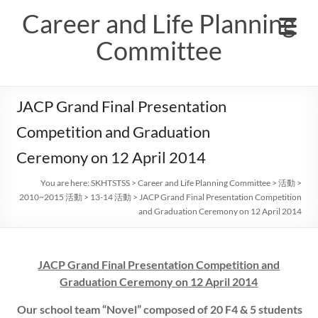
Skip
Career and Life Planning
to
content
Committee
JACP Grand Final Presentation
Competition and Graduation
Ceremony on 12 April 2014
You are here:
SKHTSTSS
>
Career and Life Planning Committee
>
活動
>
2010~2015 活動
>
13-14 活動
>
JACP Grand Final Presentation Competition
and Graduation Ceremony on 12 April 2014
JACP Grand Final Presentation Competition and
Graduation Ceremony on 12 April 2014
Our school team “Novel” composed of 20 F4 & 5 students