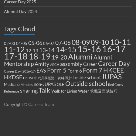
Career Day 2025
Alumni Day 2024
Tags Cloud
10-11
08-09
09-10
07-08
05-06
02-03
04-05
06-07
15-16
16-17
14-15
11-12
13-14
12-13
17-18
18-19
Alumni
19-20
Alumni
Career Day
Mentorship
Amity
assembly
Career
ARCH
Form 5
Form 7
HKCEE
EAS
Form 6
Career Day (2016-17)
JUPAS
HKDSE
Inside school
HKDSE 中六升學概況，資料/統計
Outside school
non-JUPAS
Medicine
OLE
Minutes
Red Cross
Talk
sharing
Walk for Living Water
求職及面試技巧
Reference
Copyright © Careers Team