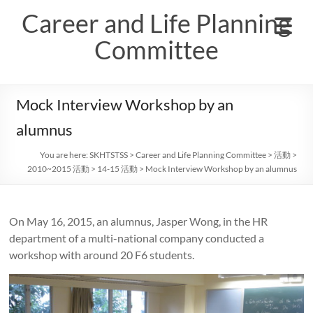
Skip
Career and Life Planning
to
content
Committee
Mock Interview Workshop by an
alumnus
You are here:
SKHTSTSS
>
Career and Life Planning Committee
>
活動
>
2010~2015 活動
>
14-15 活動
>
Mock Interview Workshop by an alumnus
On May 16, 2015, an alumnus, Jasper Wong, in the HR
department of a multi-national company conducted a
workshop with around 20 F6 students.