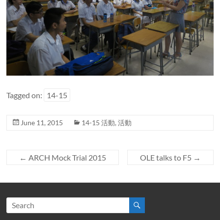
Tagged on:
14-15
June 11, 2015
14-15 活動
,
活動
←
ARCH Mock Trial 2015
OLE talks to F5
→