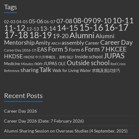
Tags
10-11
08-09
09-10
07-08
05-06
02-03
04-05
06-07
15-16
16-17
14-15
11-12
13-14
12-13
17-18
18-19
Alumni
19-20
Alumni
Career Day
Mentorship
Amity
assembly
Career
ARCH
Form 5
Form 7
HKCEE
EAS
Form 6
Career Day (2016-17)
JUPAS
HKDSE
Inside school
HKDSE 中六升學概況，資料/統計
Outside school
non-JUPAS
Medicine
OLE
Minutes
Red Cross
Talk
sharing
Walk for Living Water
求職及面試技巧
Reference
Recent Posts
Career Day 2026
Career Day 2026 (Date: 7 February 2026)
Alumni Sharing Session on Overseas Studies (4 September, 2025)