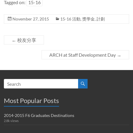
Tagged on:
15-16
November 27, 2015
15-16 活動
,
獎學金
,
計劃
←
校友分享
ARCH at Staff Development Day
→
Most Popular Posts
2014-2015 F6 Graduates Destinations
2.8k views