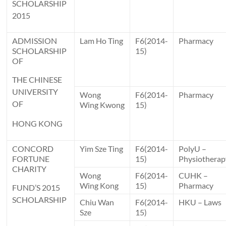
SCHOLARSHIP
2015
ADMISSION
Lam Ho Ting
F6(2014-
Pharmacy
SCHOLARSHIP
15)
OF
THE CHINESE
UNIVERSITY
Wong
F6(2014-
Pharmacy
OF
Wing Kwong
15)
HONG KONG
CONCORD
Yim Sze Ting
F6(2014-
PolyU –
FORTUNE
15)
Physiotherap
CHARITY
Wong
F6(2014-
CUHK –
Wing Kong
15)
Pharmacy
FUND’S 2015
SCHOLARSHIP
Chiu Wan
F6(2014-
HKU – Laws
Sze
15)