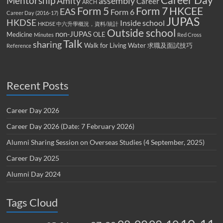
Career Day
Mentorship
Amity
assembly
Career
ARCH
Form 5
Form 7
HKCEE
EAS
Form 6
Career Day (2016-17)
JUPAS
HKDSE
Inside school
HKDSE 中六升學概況，資料/統計
Outside school
non-JUPAS
Medicine
OLE
Minutes
Red Cross
Talk
sharing
Walk for Living Water
求職及面試技巧
Reference
Recent Posts
Career Day 2026
Career Day 2026 (Date: 7 February 2026)
Alumni Sharing Session on Overseas Studies (4 September, 2025)
Career Day 2025
Alumni Day 2024
Tags Cloud