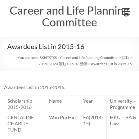
Skip
Career and Life Planning
to
content
Committee
Awardees List in 2015-16
You are here:
SKHTSTSS
>
Career and Life Planning Committee
>
活動
>
2015~2020 活動
>
15-16 活動
>
Awardees List in 2015-16
Awardees List in 2015-2016:
Scholarship
Name
Year
University –
2015-2016
Programme
CENTALINE
Wan Pui Hin
F6(2014-
HKU – BA &
CHARITY
15)
Law
FUND