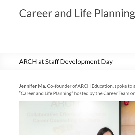
Skip
to
Career and Life Planni
content
ARCH at Staff Development Day
Jennifer Ma,
Co-founder of ARCH Education, spoke to al
“Career and Life Planning” hosted by the Career Team on