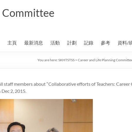
ng Committee
主頁
最新消息
活動
計劃
記錄
參考
資料/
You are here:
SKHTSTSS
>
Career and Life Planning Committe
l staff members about “Collaborative efforts of Teachers: Career 
 Dec 2, 2015.