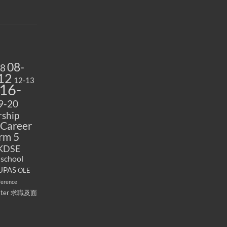
08-
08
12
12-13
16-
9-20
ship
Career
rm 5
KDSE
 school
UPAS
OLE
ference
ater
求職及面