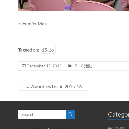
<Jennifer Ma>
Tagged on:
15-16
December 15, 2015
15-16 活動
←
Awardees List in 2015-16
Catego
學長計劃