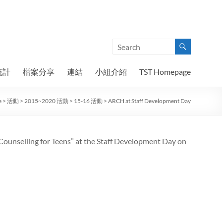
統計
檔案分享
連結
小組介紹
TST Homepage
e
>
活動
>
2015~2020 活動
>
15-16 活動
>
ARCH at Staff Development Day
Counselling for Teens” at the Staff Development Day on