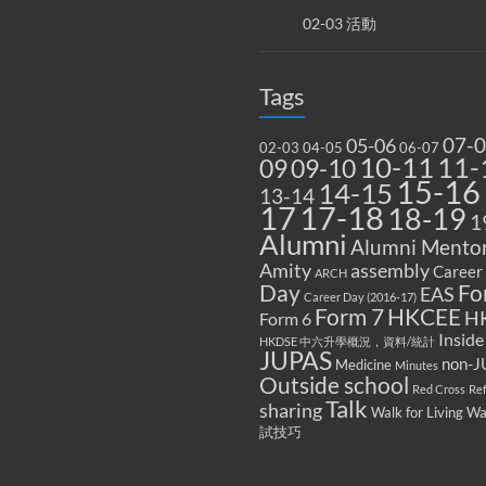
02-03 活動
Tags
07-
05-06
02-03
04-05
06-07
10-11
11-
09
09-10
15-16
14-15
13-14
17
17-18
18-19
1
Alumni
Alumni Mentor
Amity
assembly
Career
ARCH
Fo
Day
EAS
Career Day (2016-17)
Form 7
HKCEE
H
Form 6
Inside
HKDSE 中六升學概況，資料/統計
JUPAS
non-J
Medicine
Minutes
Outside school
Red Cross
Re
Talk
sharing
Walk for Living W
試技巧