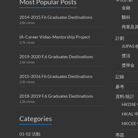
Most Popular Posts
金融
2014-2015 F6 Graduates Destinations
醫科
2.8k views
商業及
IA-Career Video-Mentorship Project
計劃
2.7k views
JUPA
獎項
2019-2020 F.6 Graduates Destinations
2.6k views
獎學金
2015-2016 F6 Graduates Destinations
記錄
2.4k views
參考
2018-2019 F.6 Graduates Destinations
資料/統計
2.3k views
HKDS
HKAL
Categories
HKCE
01-02 活動
專題