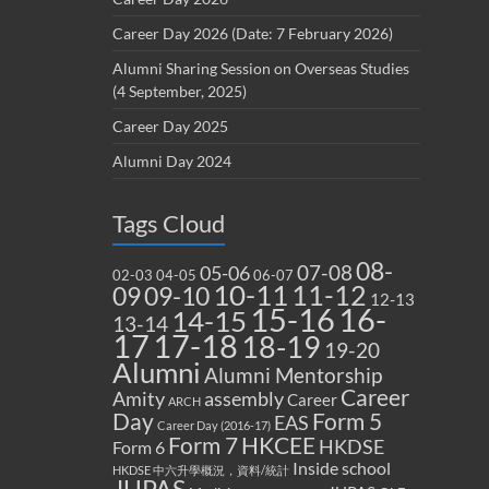
Career Day 2026 (Date: 7 February 2026)
Alumni Sharing Session on Overseas Studies
(4 September, 2025)
Career Day 2025
Alumni Day 2024
Tags Cloud
08-
07-08
05-06
02-03
04-05
06-07
10-11
11-12
09
09-10
12-13
15-16
16-
14-15
13-14
17
17-18
18-19
19-20
Alumni
Alumni Mentorship
Career
Amity
assembly
Career
ARCH
Form 5
Day
EAS
Career Day (2016-17)
Form 7
HKCEE
HKDSE
Form 6
Inside school
HKDSE 中六升學概況，資料/統計