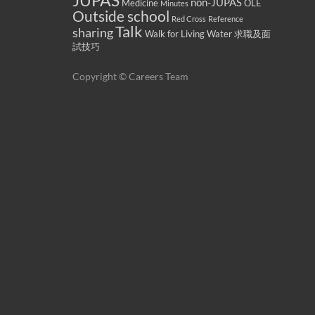
JUPAS
non-JUPAS
Medicine
OLE
Minutes
Outside school
Red Cross
Reference
Talk
sharing
Walk for Living Water
求職及面
試技巧
Copyright © Careers Team