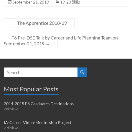
September 21, 2019
19-20 活動
←
The Apprentice 2018-19
F6 Pre-DSE Talk by Career and Life Planning Team on
September 21, 2019
→
Most Popular Posts
2014-2015 F6 Graduates Destinations
2.8k views
IA-Career Video-Mentorship Project
2.7k views