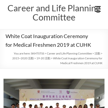
Skip
Career and Life Planning
to
content
Committee
White Coat Inauguration Ceremony
for Medical Freshmen 2019 at CUHK
You are here:
SKHTSTSS
>
Career and Life Planning Committee
>
活動
>
2015~2020 活動
>
19-20 活動
>
White Coat Inauguration Ceremony for
Medical Freshmen 2019 at CUHK