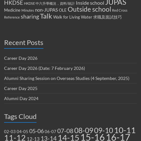
JUPAS
HKDSE
Inside school
HKDSE 中六升學概況，資料/統計
Outside school
non-JUPAS
Medicine
OLE
Minutes
Red Cross
Talk
sharing
Walk for Living Water
求職及面試技巧
Reference
Recent Posts
Career Day 2026
Career Day 2026 (Date: 7 February 2026)
Alumni Sharing Session on Overseas Studies (4 September, 2025)
Career Day 2025
Alumni Day 2024
Tags Cloud
10-11
08-09
09-10
07-08
05-06
02-03
04-05
06-07
15-16
16-17
14-15
11-12
13-14
12-13