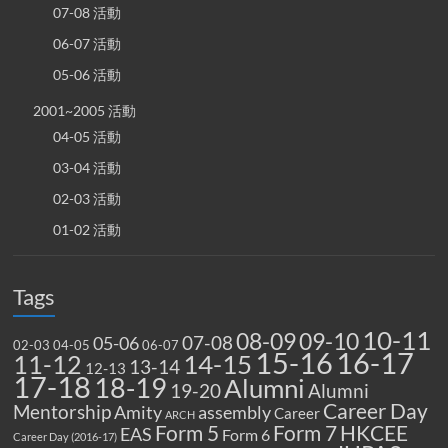
07-08 活動
06-07 活動
05-06 活動
2001~2005 活動
04-05 活動
03-04 活動
02-03 活動
01-02 活動
Tags
10-11
08-09
09-10
07-08
05-06
02-03
04-05
06-07
15-16
16-17
14-15
11-12
13-14
12-13
17-18
18-19
Alumni
19-20
Alumni
Career Day
Mentorship
Amity
assembly
Career
ARCH
Form 5
Form 7
HKCEE
EAS
Form 6
Career Day (2016-17)