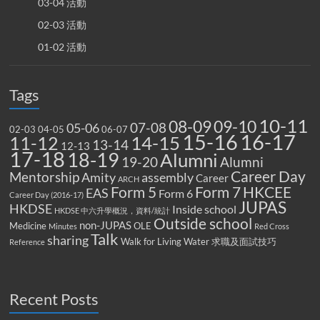
03-04 活動
02-03 活動
01-02 活動
Tags
10-11
08-09
09-10
07-08
05-06
02-03
04-05
06-07
15-16
16-17
14-15
11-12
13-14
12-13
17-18
18-19
Alumni
19-20
Alumni
Career Day
Mentorship
Amity
assembly
Career
ARCH
Form 5
Form 7
HKCEE
EAS
Form 6
Career Day (2016-17)
JUPAS
HKDSE
Inside school
HKDSE 中六升學概況，資料/統計
Outside school
non-JUPAS
Medicine
OLE
Minutes
Red Cross
Talk
sharing
Walk for Living Water
求職及面試技巧
Reference
Recent Posts