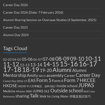
Career Day 2026
Career Day 2026 (Date: 7 February 2026)
Alumni Sharing Session on Overseas Studies (4 September, 2025)
Career Day 2025
Alumni Day 2024
Tags Cloud
10-11
08-09
09-10
07-08
05-06
02-03
04-05
06-07
15-16
16-17
14-15
11-12
13-14
12-13
17-18
18-19
Alumni
19-20
Alumni
Career Day
Mentorship
Amity
assembly
Career
ARCH
Form 5
Form 7
HKCEE
EAS
Form 6
Career Day (2016-17)
JUPAS
HKDSE
Inside school
HKDSE 中六升學概況，資料/統計
Outside school
non-JUPAS
Medicine
OLE
Minutes
Red Cross
Talk
sharing
Walk for Living Water
求職及面試技巧
Reference