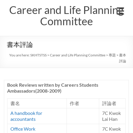
Skip
Career and Life Planning
to
content
Committee
書本評論
You are here:
SKHTSTSS
>
Career and Life Planning Committee
>
專題
>
書本
評論
Book Reviews written by Careers Students
Ambassadors(2008-2009)
書名
作者
評論者
A handbook for
7C Kwok
accountants
Lai Han
Office Work
7C Kwok