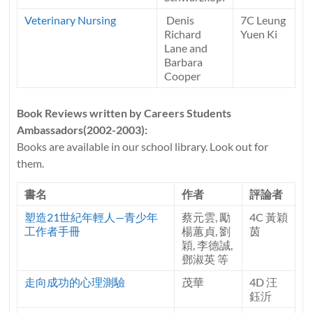
Veterinary Nursing
Denis
7C Leung
Richard
Yuen Ki
Lane and
Barbara
Cooper
Book Reviews written by Careers Students
Ambassadors(2002-2003):
Books are available in our school library. Look out for
them.
書名
作者
評論者
塑造21世紀年輕人—青少年
蔡元雲, 勵
4C 黃穎
工作者手冊
楊蕙貞, 劉
茵
穎, 李德誠,
鄧淑英 等
走向成功的心理測驗
茂華
4D 汪
鈺沂