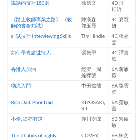
說話的技巧180則
徐信文
4D 汪
鈺沂
《踏上教師專業之路》 《教
陳漢森
4C 麥慧
師的實務知識》
郭玉霞
妍
面試技巧 Interviewing Skills
Tim Hindle
4C 張嘉
雯
如何學會處世待人
張振學
4C 譚嘉
欣
香港人加油
經濟一周
6A 蔣雁
編採號
薇
物流入門
中田信哉
6A 駱雲
堅
Rich Dad, Poor Dad
KIYOSAKI,
6A 蒲敏
R.T.
言
小偷, 盜亦有道
赤川次郎
6B 朱嘉
敏
The 7 habits of highly
COVEY,
6B 林文