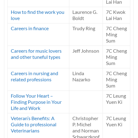
Lai Han
How to find the work you
Laurence G.
7C Kwok
love
Boldt
Lai Han
Careers in finance
Trudy Ring
7C Cheng
Ming
Sum
Careers for music lovers
Jeff Johnson
7C Cheng
and other tuneful types
Ming
Sum
Careers in nursing and
Linda
7C Cheng
related professions
Nazarko
Ming
Sum
Follow Your Heart –
7C Leung
Finding Purpose in Your
Yuen Ki
Life and Work
Veteran’s Benefits: A
Christopher
7C Leung
Guide to professional
P. Michel
Yuen Ki
Veterinarians
and Norman
Schwarzkopf