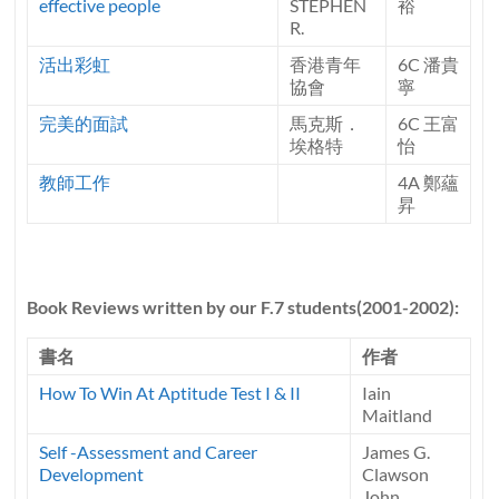
effective people
STEPHEN
裕
R.
活出彩虹
香港青年
6C 潘貴
協會
寧
完美的面試
馬克斯．
6C 王富
埃格特
怡
教師工作
4A 鄭蘊
昇
Book Reviews written by our F.7 students(2001-2002):
書名
作者
How To Win At Aptitude Test I & II
Iain
Maitland
Self -Assessment and Career
James G.
Development
Clawson
John