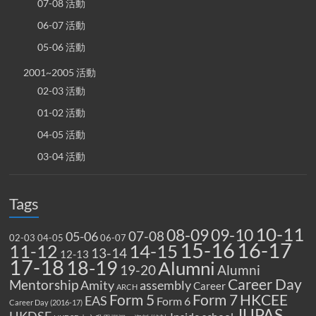
07-08 活動
06-07 活動
05-06 活動
2001~2005 活動
02-03 活動
01-02 活動
04-05 活動
03-04 活動
Tags
10-11
08-09
09-10
07-08
05-06
02-03
04-05
06-07
15-16
16-17
14-15
11-12
13-14
12-13
17-18
18-19
Alumni
19-20
Alumni
Career Day
Mentorship
Amity
assembly
Career
ARCH
Form 5
Form 7
HKCEE
EAS
Form 6
Career Day (2016-17)
JUPAS