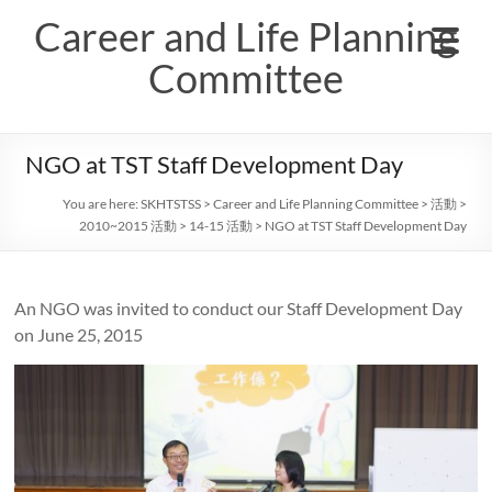
Skip
Career and Life Planning
to
content
Committee
NGO at TST Staff Development Day
You are here:
SKHTSTSS
>
Career and Life Planning Committee
>
活動
>
2010~2015 活動
>
14-15 活動
>
NGO at TST Staff Development Day
An NGO was invited to conduct our Staff Development Day
on June 25, 2015