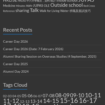
HKDSE
Inside school
HKDSE 中六升學概況，資料/統計
Outside school
non-JUPAS
Medicine
OLE
Minutes
Red Cross
Talk
sharing
Walk for Living Water
求職及面試技巧
Reference
Recent Posts
Career Day 2026
Career Day 2026 (Date: 7 February 2026)
Alumni Sharing Session on Overseas Studies (4 September, 2025)
Career Day 2025
Alumni Day 2024
Tags Cloud
10-11
08-09
09-10
07-08
05-06
02-03
04-05
06-07
15-16
16-17
14-15
11-12
13-14
12-13