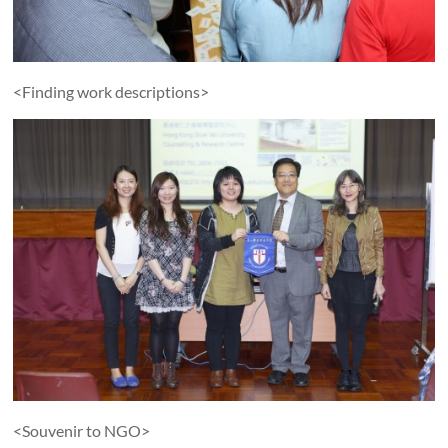
<Finding work descriptions>
<Souvenir to NGO>