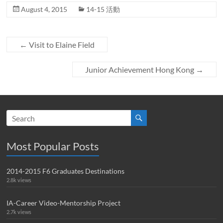
August 4, 2015
14-15 活動
←
Visit to Elaine Field
Junior Achievement Hong Kong
→
Most Popular Posts
2014-2015 F6 Graduates Destinations
2.8k views
IA-Career Video-Mentorship Project
2.7k views