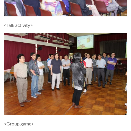
<Talk activity>
<Group game>