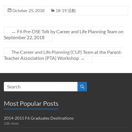
October 25, 2018
18-19 活動
←
F6 Pre-DSE Talk by Career and Life Planning Team on
September 22, 2018
The Career and Life Planning (CLP) Team at the Parent-
Teacher Association (PTA) Workshop
→
Most Popular Posts
2014-2015 F6 Graduates Destinations
2.8k views