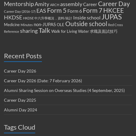
Career Day
Mentorship
Amity
assembly
Career
ARCH
Form 5
Form 7
HKCEE
EAS
Form 6
Career Day (2016-17)
JUPAS
HKDSE
Inside school
HKDSE 中六升學概況，資料/統計
Outside school
non-JUPAS
Medicine
OLE
Minutes
Red Cross
Talk
sharing
Walk for Living Water
求職及面試技巧
Reference
Recent Posts
Career Day 2026
Career Day 2026 (Date: 7 February 2026)
Alumni Sharing Session on Overseas Studies (4 September, 2025)
Career Day 2025
Alumni Day 2024
Tags Cloud