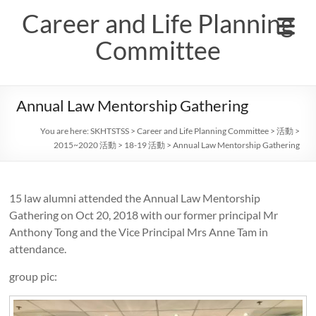
Skip
Career and Life Planning
to
content
Committee
Annual Law Mentorship Gathering
You are here:
SKHTSTSS
>
Career and Life Planning Committee
>
活動
>
2015~2020 活動
>
18-19 活動
>
Annual Law Mentorship Gathering
15 law alumni attended the Annual Law Mentorship
Gathering on Oct 20, 2018 with our former principal Mr
Anthony Tong and the Vice Principal Mrs Anne Tam in
attendance.
group pic: