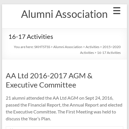
Skip
Alumni Association
to
content
16-17 Activities
You are here:
SKHTSTSS
>
Alumni Association
>
Activities
>
2015~2020
Activities
>
16-17 Activities
AA Ltd 2016-2017 AGM &
Executive Committee
21 alumni attended the AA Ltd AGM on Sept 24, 2016,
passed the Financial Report, the Annual Report and elected
the Executive Committee. The First Meeting was held to
discuss the Year’s Plan.