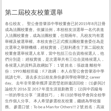
第二屆校友校董選舉
各位校友， 聖公會曾肇添中學校董會已於2015年8月註冊
成為法團校董會。依據法例，本校校友須選舉一名代表進
入法團校董會，成為法團校董，任期兩年。凡校友均有選
舉權及被選舉權。本校友會已正式獲法團校董會委任為是
次選舉之舉辦機構，經核實後，已順利產生了第二屆校友
校董會選舉候選人名單，當中包括三位合資格候選人，他
們分別是： 經核實後，是次選舉共有三位合資格候選人，
各候選人的資料及政綱如下： 1 號 姓名：張啟逢 離校年
份：1993 離校班級：F.7 政綱： 本人在聖公會曾肇添中學
就讀七年。 過去多次以校友身份參與學校舉辦之 career
day。 去年非常榮幸獲譚 梁恩瑩老師邀請回校： (1)參與討
論校方 2016 至 2017 年度生涯規劃教育； (2)與中四級每
一班的學生分享「溝通技巧」；和 (3)於學校早會與全校學
生作個人分享。 本人希望參選校友校董，繼續為學校服
務。 參選口號：To be a Man for Others!!! 2 號 姓名：高淑