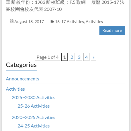
華 離校年份：1983 離校班級：F.5 政綱： 履歷 2015-17 法
團校團會校友代表 2007-10
August 18, 2017
16-17 Activities
,
Activities
Read more
Page 1 of 4
1
2
3
4
»
Categories
Announcements
Activities
2025~2030 Activities
25-26 Activities
2020~2025 Activities
24-25 Activities