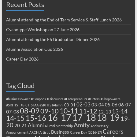
Recent Posts
Alumni attending the End of Term Service & Staff Lunch 2026
Cyanotype Workshop on 27 June 2026
Alumni attending the F6 Graduation Dinner 2026
Alumni Association Cup 2026
Career Day 2026
Tag Cloud
#businessowner
#Coupons
#Discounts
#Entrepreneurs
#Offers
#Shopowners
02-03
03-04
05-06
06-07
00-01
#SKHTST
#SKHTSTAA
#SKHTSTAlumni
08-09
10-11
09-10
11-12
13-14
07-08
12-13
17-18
16-17
18-19
15-16
14-15
19-
20
Amity
Alumni
20-21
Alumni Mentorship
Anniversary
Careers
Business
Announcement
ARCH
Artistic
Career Day (2016-17)