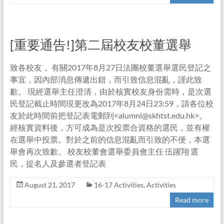
[重要通告!]第二屆校友校董選舉
致各校友， 有關2017年8月27日法團校董選舉選民登記之
事宜，因內部消息傳遞出錯，而引致信息混亂，謹此致
歉。 現經選舉主任澄清，由於核實校友身份需時，是次選
民登記截止時間現更改為2017年8月24日23:59，請各位校
友於此時間前把登記表電郵到<alumni@skhtst.edu.hk>。
經核實資料後，方可成為是次投票合資格的選民，並有權
在選舉中投票。對於之前的信息混亂而引致的不便，本選
舉會再次致歉。 校友校董會選舉委員會主任 伍躍翔 選
民，提名人及參選者登記表
August 21, 2017
16-17 Activities
,
Activities
Read more