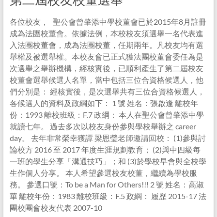
各位校友， 聖公會曾肇添中學校董會已於2015年8月註冊
成為法團校董會。依據法例，本校校友須選舉一名代表進
入法團校董會，成為法團校董，任期兩年。凡校友均有選
舉權及被選舉權。本校友會已正式獲法團校董會委任為是
次選舉之舉辦機構，經核實後，已順利產生了第二屆校友
校董會選舉候選人名單，當中包括三位合資格候選人，他
們分別是： 經核實後，是次選舉共有三位合資格候選人，
各候選人的資料及政綱如下： 1 號 姓名：張啟逢 離校年
份：1993 離校班級：F.7 政綱： 本人在聖公會曾肇添中學
就讀七年。 過去多次以校友身份參與學校舉辦之 career
day。 去年非常榮幸獲譚 梁恩瑩老師邀請回校： (1)參與討
論校方 2016 至 2017 年度生涯規劃教育； (2)與中四級每
一班的學生分享「溝通技巧」；和 (3)於學校早會與全校學
生作個人分享。 本人希望參選校友校董，繼續為學校服
務。 參選口號：To be a Man for Others!!! 2 號 姓名：高淑
華 離校年份：1983 離校班級：F.5 政綱： 履歷 2015-17 法
團校團會校友代表 2007-10