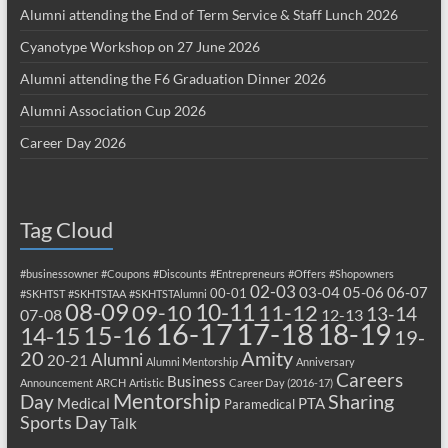
Alumni attending the End of Term Service & Staff Lunch 2026
Cyanotype Workshop on 27 June 2026
Alumni attending the F6 Graduation Dinner 2026
Alumni Association Cup 2026
Career Day 2026
Tag Cloud
#businessowner
#Coupons
#Discounts
#Entrepreneurs
#Offers
#Shopowners
02-03
03-04
05-06
06-07
00-01
#SKHTST
#SKHTSTAA
#SKHTSTAlumni
08-09
10-11
09-10
11-12
13-14
07-08
12-13
17-18
16-17
18-19
15-16
14-15
19-
20
Amity
Alumni
20-21
Alumni Mentorship
Anniversary
Careers
Business
Announcement
ARCH
Artistic
Career Day (2016-17)
Mentorship
Sharing
Day
Medical
PTA
Paramedical
Sports Day
Talk