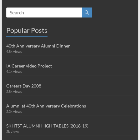
Popular Posts
40th Anniversary Alumni Dinner
4.8k views
IA Career video Project
4.1k views
Careers Day 2008
2.8k views
Alumni at 40th Anniversary Celebrations
2.3k views
SKHTST ALUMNI HIGH TABLES (2018-19)
2k views