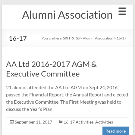
Skip
Alumni Association
to
content
16-17
You are here:
SKHTSTSS
>
Alumni Association
>
16-17
AA Ltd 2016-2017 AGM &
Executive Committee
21 alumni attended the AA Ltd AGM on Sept 24, 2016,
passed the Financial Report, the Annual Report and elected
the Executive Committee. The First Meeting was held to
discuss the Year’s Plan.
September 11, 2017
16-17 Activities
,
Activities
Read more