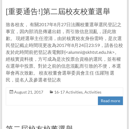
[重要通告!]第二屆校友校董選舉
致各校友， 有關2017年8月27日法團校董選舉選民登記之
事宜，因內部消息傳遞出錯，而引致信息混亂，謹此致
歉。 現經選舉主任澄清，由於核實校友身份需時，是次選
民登記截止時間現更改為2017年8月24日23:59，請各位校
友於此時間前把登記表電郵到<alumni@skhtst.edu.hk>。
經核實資料後，方可成為是次投票合資格的選民，並有權
在選舉中投票。對於之前的信息混亂而引致的不便，本選
舉會再次致歉。 校友校董會選舉委員會主任 伍躍翔 選
民，提名人及參選者登記表
August 21, 2017
16-17 Activities
,
Activities
Read more
第二屆校友校董選舉