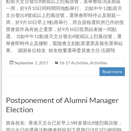
點前天文台發出8號或以上烈風信號，選舉會取消及順延
一周，於9月10日同時間同地點舉行。 2)如中午12點前天
文台發出8號或以上烈風信號，選舉會即時停止及順延一
周，於9月10日早上9點再舉行，而合資格選民所已作的投
票會當作為有效之選票，於9月10日投票結束後一同點
選。 3)如中午12點後天文台發出8號或以上烈風信號，選
舉會即時停止及腰斬，緊隨會立刻點算選票及報告選舉結
果。 謝謝各位校友 校友校董選舉委員會主任 伍躍翔
September 2, 2017
16-17 Activities
,
Activities
Read more
Postponement of Alumni Manager
Election
致各校友: 香港天文台已於早上5時多發出8號烈風信號，
所以今日的選舉活動將會順延到下星期日(9月3日)相同時